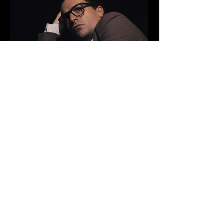
VIE ET MORT DE JACQUES CHIRAC
ROI DES FRANÇAIS
HD |
2022
| 94min
En savoir plus