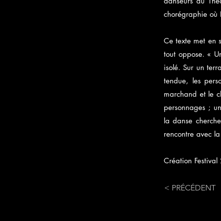
danseurs du Théâ
chorégraphie où 
Ce texte met en s
tout oppose. « U
isolé. Sur un ter
tendue, les pers
marchand et le cl
personnages ; un
la danse cherchen
rencontre avec la
Création Festiva
< PRÉCÉDENT