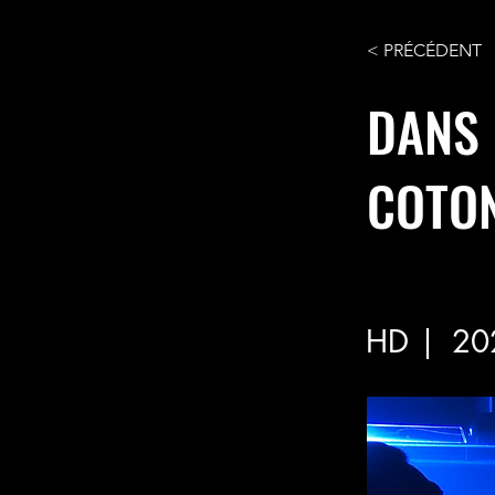
< PRÉCÉDENT
DANS 
COTO
HD |
20