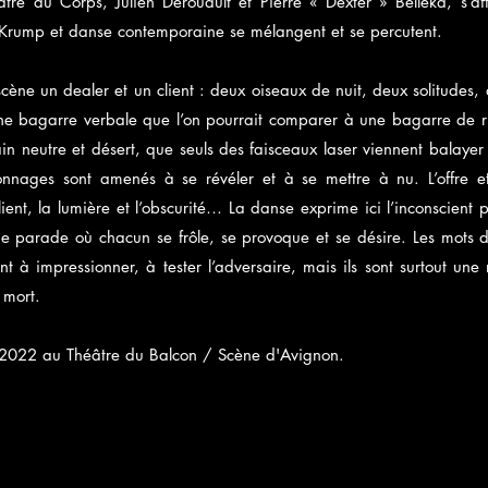
tre du Corps, Julien Derouault et Pierre « Dexter » Belleka, s’af
Krump et danse contemporaine se mélangent et se percutent.
cène un dealer et un client : deux oiseaux de nuit, deux solitude
ne bagarre verbale que l’on pourrait comparer à une bagarre de r
rain neutre et désert, que seuls des faisceaux laser viennent bala
onnages sont amenés à se révéler et à se mettre à nu. L’offre 
ient, la lumière et l’obscurité… La danse exprime ici l’inconscient
e parade où chacun se frôle, se provoque et se désire. Les mots 
t à impressionner, à tester l’adversaire, mais ils sont surtout une r
 mort.
l 2022 au Théâtre du Balcon / Scène d'Avignon.