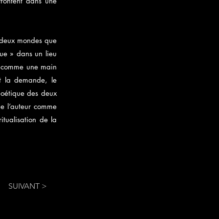
frontent dans une
s, deux mondes que
ue » dans un lieu
yer comme une main
et la demande, le
 poétique des deux
de l’auteur comme
itualisation de la
SUIVANT >