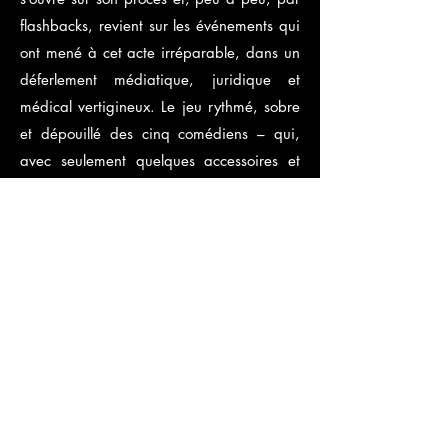
flashbacks, revient sur les événements qui
ont mené à cet acte irréparable, dans un
déferlement médiatique, juridique et
médical vertigineux. Le jeu rythmé, sobre
et dépouillé des cinq comédiens – qui,
avec seulement quelques accessoires et
vêtements interchangés, matérialisent les
lieux et les trente et un personnages –
permet d’appréhender les enjeux et les
convictions qui se heurtent les unes aux
autres, de décaler les points de vue. Pour
l’écriture, François Hien s’est inspiré du
noyau narratif de l’affaire Vincent Lambert
pour mieux s’en écarter et bâtir cette
fiction très documentée sur notre rapport
intime à la mort. En abordant les