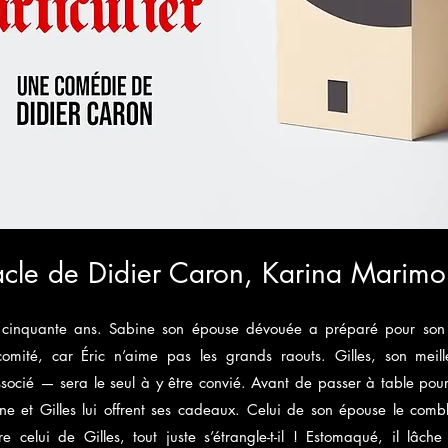
acle de Didier Caron, Karina Marimo
s cinquante ans. Sabine son épouse dévouée a préparé pour son
comité, car Éric n’aime pas les grands raouts. Gilles, son me
socié — sera le seul à y être convié. Avant de passer à table pou
ne et Gilles lui offrent ses cadeaux. Celui de son épouse le com
e celui de Gilles, tout juste s’étrangle-t-il ! Estomaqué, il lâch