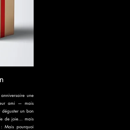
n
 anniversaire une
illeur ami — mais
r déguster un bon
ble de joie… mais
e : Mais pourquoi