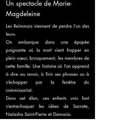
Un spectacle de Marie-
Magdeleine
Les Reimmors viennent de perdre l’un des
leurs.
On embarque dans une épopée
poignante où la mort vient frapper en
plein cœur, brusquement, les membres de
cette famille. Une histoire où l’on apprend
à dire au revoir, à finir ses phrases ou à
s’échapper par la fenêtre du
commissariat.
Dans cet élan, ces enfants unis font
s’entrechoquer les idées de Socrate,
Natasha Saint-Pierre et Damasio.
En bref, un hymne à la vie, qui fait
rejaillir la beauté au milieu du drame, en