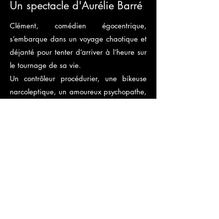
Un spectacle d'Aurélie Barré
Clément, comédien égocentrique,
s’embarque dans un voyage chaotique et
déjanté pour tenter d’arriver à l’heure sur
le tournage de sa vie.
Un contrôleur procédurier, une bikeuse
narcoleptique, un amoureux psychopathe,
un rappeur fan de K2000, un routier
amateur de Shakespeare… C'est à croire
que le monde entier se dresse devant lui !
Une course contre-la-montre pavée de
multiples rencontres qui prouvent qu'on ne
peut jamais rien prévoir dans la vie et
que c'est souvent mieux ainsi.
< PRÉCÉDENT
SUIVANT >