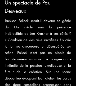
Un spectacle de Paul
Desveaux
Jackson Pollock serait-il devenu ce génie
du XXe siècle sans la présence
indéfectible de Lee Krasner à ses côtés ?
« Combien de vies ai-je sacrifiées ? » crie
la femme amoureuse et désespérée sur
scène. Pollock n’est pas un biopic de
l’artiste américain mais une plongée dans
l’intimité de la passion tumultueuse et la
fureur de la création. Sur une scène
dépouillée évoquant leur atelier, les corps
des deux comédiens progressent dans
une chorégraphie poétique, référence à
l’engagement physique du peintre dans
ses œuvres, ses fameux drippings,