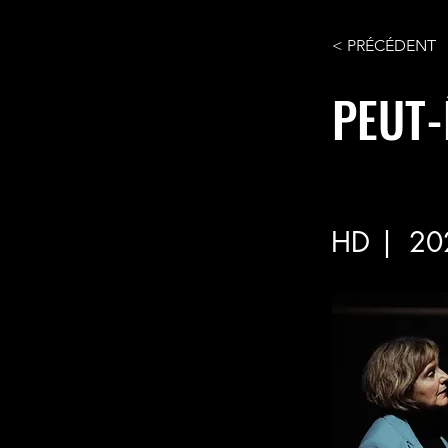
< PRÉCÉDENT
PEUT-
HD |
20