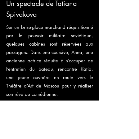
Un spectacle de Tatiana
Spivakova
Sur un brise-glace marchand réquisitionné
par le pouvoir militaire soviétique,
quelques cabines sont réservées aux
passagers. Dans une coursive, Anna, une
ancienne actrice réduite à s’occuper de
l’entretien du bateau, rencontre Katia,
une jeune ouvrière en route vers le
Théâtre d’Art de Moscou pour y réaliser
son rêve de comédienne.
Au gré des traversées, leur amitié se tisse
entre les mailles du filet de la Terreur
soviétique et fait naître une ambition qui
voudrait faire trembler les murs... mais les