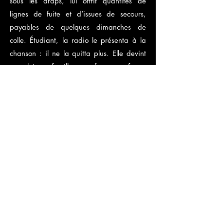
sous les draps, lui offrit quantités de
lignes de fuite et d’issues de secours,
payables de quelques dimanches de
colle. Étudiant, la radio le présenta à la
chanson : il ne la quitta plus. Elle devint
pour lui une famille, un refuge, une force,
une échappatoire, un bien enfin commun.
À 30 ans, au sortir d’une adolescence qui
n’avait que trop traîné, la radio et lui
officialisèrent leur liaison. Ensemble, ils
naviguèrent d’ondes en ondes, nouant au
passage avec des inconnus des deux
sexes et des trois âges, des amitiés à la
vie à la mort qu’aucune rencontre
n’abîma jamais.
Aujourd’hui, il s’interroge à haute voix : «
Si je n’avais pas fait ce métier, aurait-il