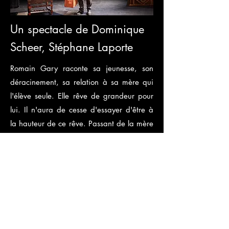
Un spectacle de Dominique
Scheer, Stéphane Laporte
Romain Gary raconte sa jeunesse, son
déracinement, sa relation à sa mère qui
l'élève seule. Elle rêve de grandeur pour
lui. Il n'aura de cesse d'essayer d'être à
la hauteur de ce rêve. Passant de la mère
étouffante d'amour à la femme de
ménage espiègle, du grand De Gaulle à
une galerie de petits parisiens qui
traversent la terrible guerre, Franck
Desmedt retrace avec virtuosité l'itinéraire
de l'un des auteurs les plus mystérieux, le
seul à avoir obtenu deux fois le Prix