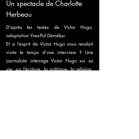
Un spectacle de Charlotte
Herbeau
D'après les textes de Victor Hugo,
adaptation Yves-Pol Deniélou.
Et si l’esprit de Victor Hugo nous rendait
visite le temps d’une interview ? Une
journaliste interroge Victor Hugo sur sa
vie, sur l’écriture, la politique, la religion.
Il répond sans détour et se dévoile.
Chacune de ses réponses est composée
uniquement de textes de Victor Hugo,
extraits de discours, de lettres, de
romans, de poèmes. Des propos simples,
drôles ou émouvants, et d’une stupéfiante
modernité, qui exhortent à la liberté.
< PRÉCÉDENT
SUIVANT >