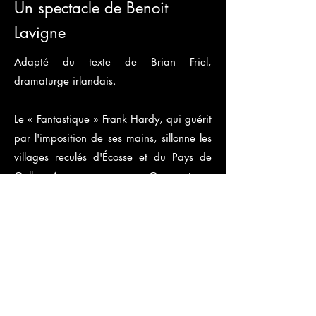
Un spectacle de Benoit
Lavigne
Adapté du texte de Brian Friel,
dramaturge irlandais.
Le « Fantastique » Frank Hardy, qui guérit
par l'imposition de ses mains, sillonne les
villages reculés d'Écosse et du Pays de
Galles. Avec sa compagne Grace et son
imprésario Teddy, il assure chaque soir le
spectacle de ses dons exceptionnels,
recourant au whisky pour calmer ses
angoisses. De retour en Irlande, dans un
pub de Ballybeg, la vie de ces trois
saltimbanques va soudainement
basculer...