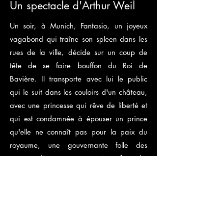
Un spectacle d'Arthur Weil
Un soir, à Munich, Fantasio, un joyeux
vagabond qui traîne son spleen dans les
rues de la ville, décide sur un coup de
tête de se faire bouffon du Roi de
Bavière. Il transporte avec lui le public
qui le suit dans les couloirs d'un château,
avec une princesse qui rêve de liberté et
qui est condamnée à épouser un prince
qu'elle ne connaît pas pour la paix du
royaume, une gouvernante folle des
romans d'amours et un prince fantoche
qui voudrait être aimé pour lui-même.
Fantasio nous rendra témoin des coulisses
du pouvoir, où l'avenir d'un peuple ne se
joue pas sur le plan politique, mais sur