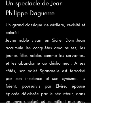
Un spectacle de Jean-
Philippe Daguerre
Un grand classique de Molière, revisité et
coloré !
Jeune noble vivant en Sicile, Dom Juan
accumule les conquêtes amoureuses, les
jeunes filles nobles comme les servantes,
et les abandonne au déshonneur. A ses
côtés, son valet Sganarelle est terrorisé
par son insolence et son cynisme. Ils
fuient, poursuivis par Elvire, épouse
éplorée délaissée par le séducteur, dans
un univers coloré où se mêlent musique,
danse et cirque !
Après ses 10 nominations et ses quatre