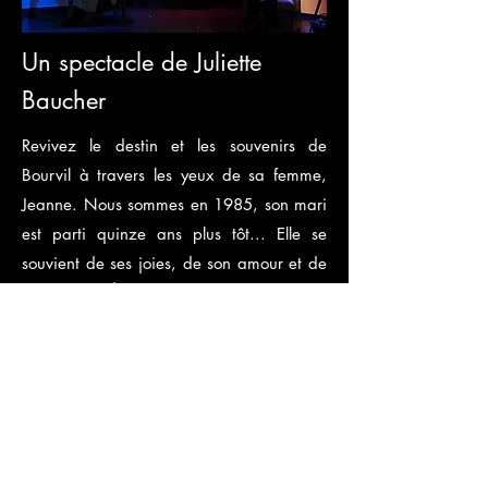
Un spectacle de Juliette
Baucher
Revivez le destin et les souvenirs de
Bourvil à travers les yeux de sa femme,
Jeanne. Nous sommes en 1985, son mari
est parti quinze ans plus tôt... Elle se
souvient de ses joies, de son amour et de
sa carrière. À travers les musiques qui ont
marqué le succès de l'éternel gentil, ce
spectacle vous replonge dans les airs que
tout le monde connaît sans vraiment
savoir d'où ils viennent ! Pièce de théâtre
musical librement inspirée de la vie des
deux amoureux.