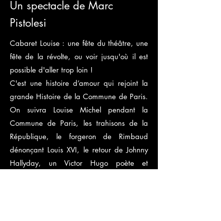
Un spectacle de Marc
Pistolesi
Cabaret Louise : une fête du théâtre, une
fête de la révolte, ou voir jusqu'où il est
possible d'aller trop loin !
C'est une histoire d’amour qui rejoint la
grande Histoire de la Commune de Paris.
On suivra Louise Michel pendant la
Commune de Paris, les trahisons de la
République, le forgeron de Rimbaud
dénonçant Louis XVI, le retour de Johnny
Hallyday‪, un Victor Hugo poète et
dragueur… Mais les comédien(ne)s ont
des comptes à régler entre eux, une
histoire n’est pas digérée… tout comme
n'est pas digéré ce glorieux et tragique