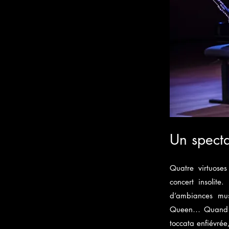
Un spect
Quatre virtuoses
concert insolite
d’ambiances mus
Queen… Quand l’u
toccata enfiévrée