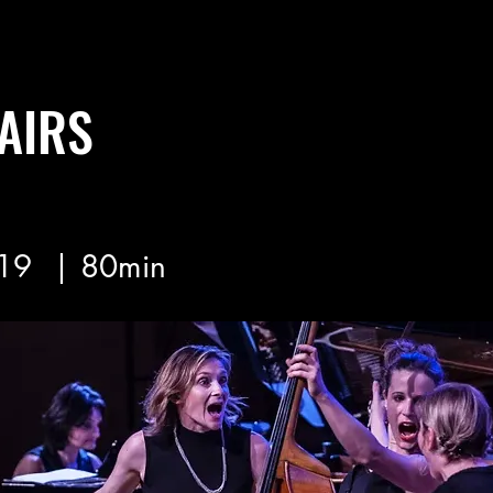
AIRS
19
| 80min