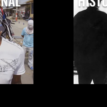
ONAL
HIST