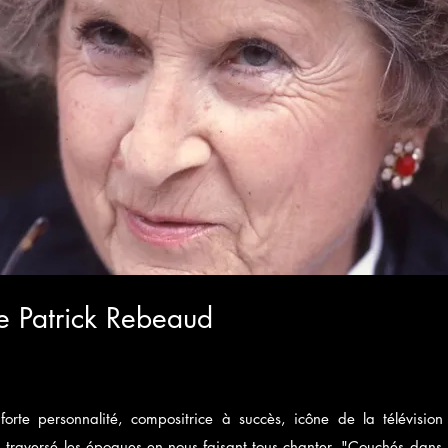
e Patrick Rebeaud
 forte personnalité, compositrice à succès, icône de la télévisio
 traversé les époques en nous faisant tous chanter. "Couchés dans l