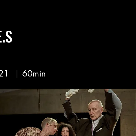
E.S
21
| 60min