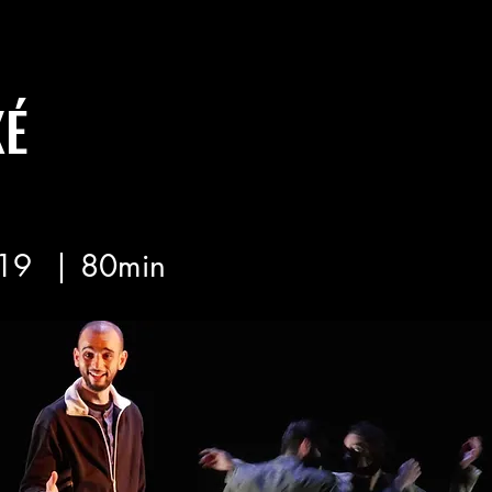
XÉ
19
| 80min