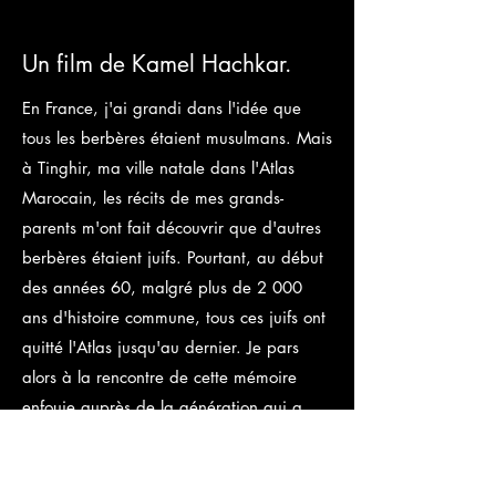
Un film de Kamel Hachkar.
En France, j'ai grandi dans l'idée que
tous les berbères étaient musulmans. Mais
à Tinghir, ma ville natale dans l'Atlas
Marocain, les récits de mes grands-
parents m'ont fait découvrir que d'autres
berbères étaient juifs. Pourtant, au début
des années 60, malgré plus de 2 000
ans d'histoire commune, tous ces juifs ont
quitté l'Atlas jusqu'au dernier. Je pars
alors à la rencontre de cette mémoire
enfouie auprès de la génération qui a
connu cette présence juive. Très vite, cette
recherche me mène en Israël où je