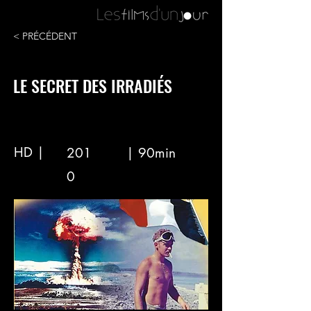
< PRÉCÉDENT
LE SECRET DES IRRADIÉS
HD |
201
| 90min
0