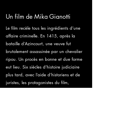
Un film de Mika Gianotti
Le film recèle tous les ingrédients d’une
affaire criminelle. En 1415, après la
bataille d’Azincourt, une veuve fut
brutalement assassinée par un chevalier
ripou. Un procès en bonne et due forme
eut lieu. Six siècles d’histoire judiciaire
plus tard, avec l’aide d’historiens et de
juristes, les protagonistes du film,
procureur, juge, avocat vont endosser
sous nos yeux leur fonction d’antan, et
ainsi redonner vie à cette cour de justice
du XVe siècle. Va-t-on y découvrir un trait
commun à notre Justice à travers le temps