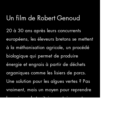
Un film de Robert Genoud
20 à 30 ans après leurs concurrents
européens, les éleveurs bretons se mettent
à la méthanisation agricole, un procédé
biologique qui permet de produire
énergie et engrais à partir de déchets
organiques comme les lisiers de porcs.
Une solution pour les algues vertes ? Pas
vraiment, mais un moyen pour reprendre
la main sur le territoire, certainement.
C’est le principal objectif des deux projets
pionniers auxquels le film s’intéresse :
Géotexia dans le Mené et Gazéa dans la
baie de Saint-Brieuc. L’un comme l’autre