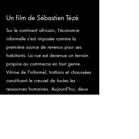
Un film de Sébastien Tézé
Sur le continent africain, l'économie
informelle s'est imposée comme la
première source de revenus pour ses
habitants. La rue est devenue un terrain
propice au commerce en tout genre.
Vitrine de l'informel, trottoirs et chaussées
constituent le creuset de toutes les
ressources humaines. Aujourd'hui, deux
citadins sur trois vivent de l'activité de la
débrouille. Chacun peut trouver une place
et construire son "business".
< PRÉCÉDENT
SUIVANT >