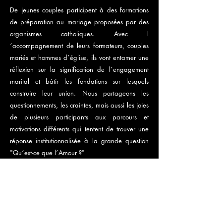
De jeunes couples participent à des formations
de préparation au mariage proposées par des
organismes catholiques. Avec l
´accompagnement de leurs formateurs, couples
mariés et hommes d´église, ils vont entamer une
réflexion sur la signification de l´engagement
marital et bâtir les fondations sur lesquels
construire leur union. Nous partageons les
questionnements, les craintes, mais aussi les joies
de plusieurs participants aux parcours et
motivations différents qui tentent de trouver une
réponse institutionnalisée à la grande question
"Qu´est-ce que l´Amour ?"