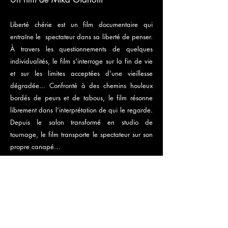
Liberté chérie est un film documentaire qui
entraîne le spectateur dans sa liberté de penser.
À travers les questionnements de quelques
individualités, le film s'interroge sur la fin de vie
et sur les limites acceptées d'une vieillesse
dégradée... Confronté à des chemins houleux
bordés de peurs et de tabous, le film résonne
librement dans l’interprétation de qui le regarde.
Depuis le salon transformé en studio de
tournage, le film transporte le spectateur sur son
propre canapé…