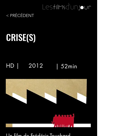
< PRÉCÉDENT
CRISE(S)
HD |
2012
| 52min
Un film de Frédéric Touchard