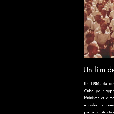
Un film d
En 1986, six cent
Cuba pour appre
léninisme et le m
épaules d’apprent
pleine constructio