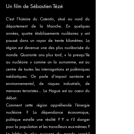
Un film de Sébastien Tézé
C’est l’histoire du Cotentin, situé au nord du
département de la Manche. En quelques
années, quatre établissements nucléaires y ont
poussé dans un rayon de trente kilomètres. La
région est devenue une des plus nucléarisée du
monde. Quarante ans plus tard, « la presqu’île
au nucléaire » comme on la surnomme, est au
centre de toutes les interrogations et polémiques
médiatiques. On parle d’impact sanitaire et
environnemental, de risques industriels, de
menaces terroristes... La Hague est au coeur du
débat.
Comment cette région appréhende l’énergie
nucléaire ? La dépendance économique,
politique est-elle une réalité ? Y a t’il danger
pour la population et les travailleurs eux-mêmes ?
Le lobby le plus puissant du monde serait-il