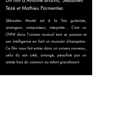
Un film d'Antoine Brochu, Sébastien
Tézé et Mathieu Parmentier.
Sébastien Martel est à la fois guitariste,
arrangeur, compositeur, interprète... C’est un
OVNI dans l’univers musical tant sa passion et
son intelligence en font un musicien d’exception.
Ce film nous fait entrer dans un univers nouveau,
celui du son créé, arrangé, peaufiné par un
artiste hors du commun au talent grandissant.
PRÉCÉDENT
SUIVANT