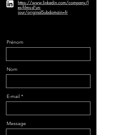
https://www.linkedin.com/company/l
es-films-d'un-
jour/originalSubdomain=fr
Prénom
Nom
E-mail
Message