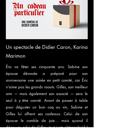
Un spectacle de Didier Caron, Karina
Marimon
Éric va fêter ses cinquante ans. Sabine son
épouse dévouée a préparé pour son
anniversaire une soirée en petit comité, car Éric
n’aime pas les grands raouts. Gilles, son meilleur
ami — mais également son associé — sera le
seul à y être convié. Avant de passer à table
pour déguster un bon coq au vin, Sabine et
Gilles lui offrent ses cadeaux. Celui de son
épouse le comble de joie… mais quand il
découvre celui de Gilles, tout juste s’étrangle-t-il !