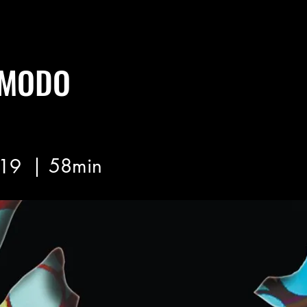
IMODO
| 58min
19