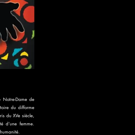
de Notre-Dame de
toire du difforme
is du XVe siècle,
erté d’une femme.
’humanité.