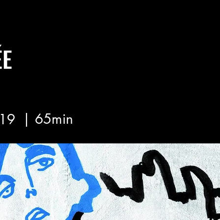
ÉE
| 65min
19