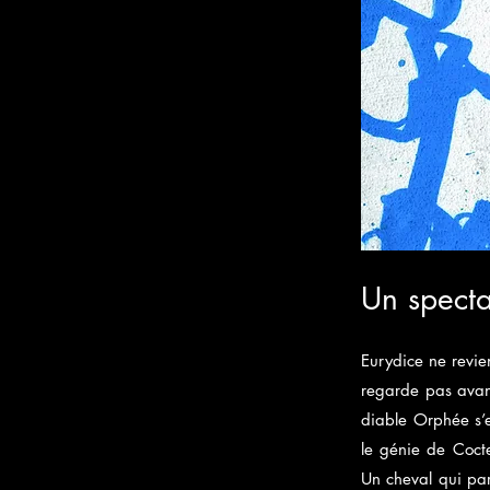
Un specta
Eurydice ne revie
regarde pas avant
diable Orphée s’es
le génie de Cocte
Un cheval qui parl