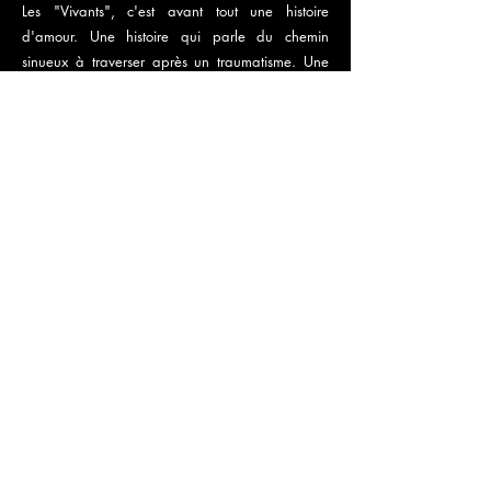
Les "Vivants", c'est avant tout une histoire
d'amour. Une histoire qui parle du chemin
sinueux à traverser après un traumatisme. Une
histoire qui nous montre que même quand on
pense avoir tout perdu, il est possible de lutter,
de se battre pour retrouver sa vie d'avant, ou
plutôt, de vivre sa vie d'après. Une histoire
autobiographique, sensible et poétique, qui nous
donne envie, plus que jamais, de croire en la
vie.
Après "Adieu Monsieur Haffmann" (récompensé
de 4 Molières), "La famille Ortiz" et "Le petit
coiffeur", la nouvelle mise en scène de Jean-
Philippe Daguerre filmée au Théâtre du Train
Bleu lors du Festival OFF d'Avignon 2021.
PRÉCÉDENT
SUIVANT