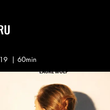
RU
| 60min
19